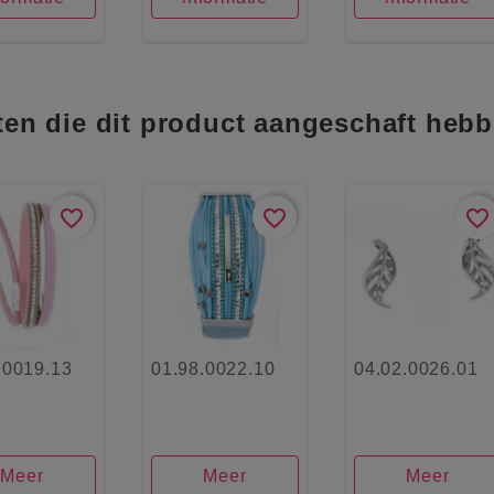
ten die dit product aangeschaft hebb
favorite_border
favorite_border
favorite_border
.0019.13
01.98.0022.10
04.02.0026.01
Meer
Meer
Meer