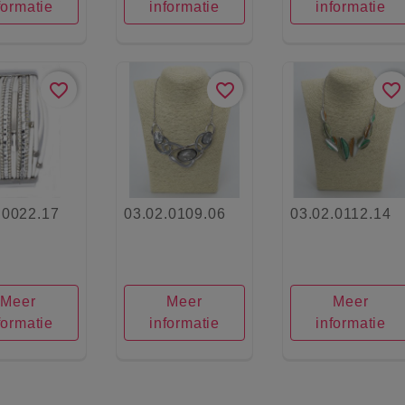
formatie
informatie
informatie
favorite_border
favorite_border
favorite_border
.0022.17
03.02.0109.06
03.02.0112.14
Meer
Meer
Meer
formatie
informatie
informatie