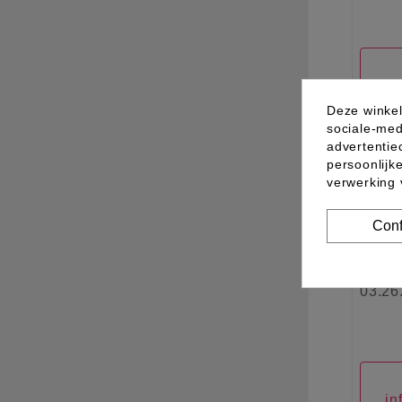
in
Deze winkel
sociale-med
advertentie
persoonlijk
verwerking
Conf
03.26
in