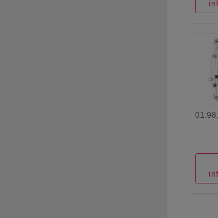
in
01.98
in