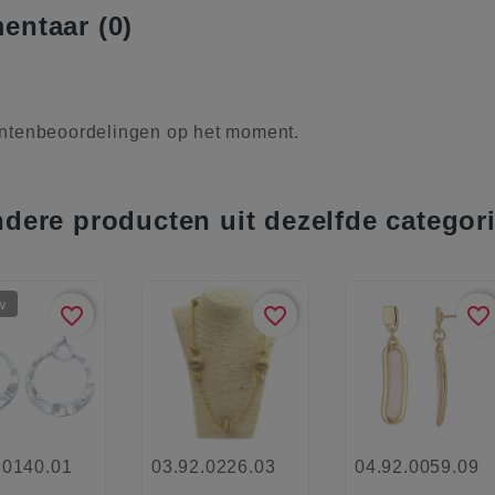
ntaar (0)
ntenbeoordelingen op het moment.
ndere producten uit dezelfde categor
w
favorite_border
favorite_border
favorite_border
.0140.01
03.92.0226.03
04.92.0059.09