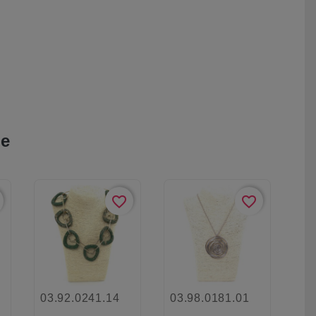
ie
favorite_border
favorite_border
03.92.0241.14
03.98.0181.01