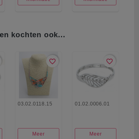
en kochten ook...
favorite_border
favorite_border
03.02.0118.15
01.02.0006.01
Meer
Meer