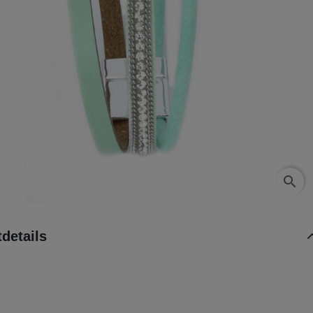
search
details