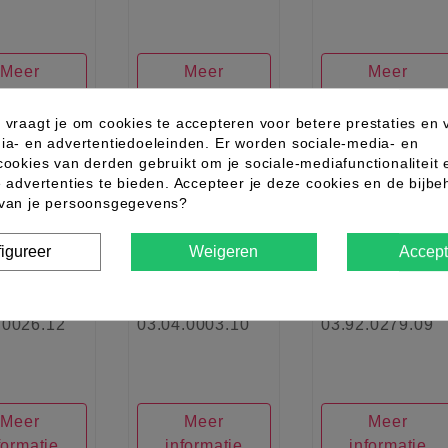
Meer
Meer
Meer
formatie
informatie
informatie
 vraagt je om cookies te accepteren voor betere prestaties en 
ia- en advertentiedoeleinden. Er worden sociale-media- en
cookies van derden gebruikt om je sociale-mediafunctionaliteit 
e advertenties te bieden. Accepteer je deze cookies en de bijb
favorite_border
favorite_border
favorite_border
 van je persoonsgegevens?
igureer
Weigeren
Accept
.0026.12
03.04.0003.10
03.92.0279.09
Meer
Meer
Meer
formatie
informatie
informatie