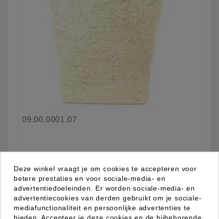
09.00.0001.07
Meer informatie
Deze winkel vraagt je om cookies te accepteren voor
betere prestaties en voor sociale-media- en
advertentiedoeleinden. Er worden sociale-media- en
advertentiecookies van derden gebruikt om je sociale-
Nieuw
mediafunctionaliteit en persoonlijke advertenties te
favorite_border
bieden. Accepteer je deze cookies en de bijbehorende