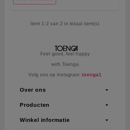
Item 1-2 van 2 in totaal item(s)
Feel good, feel happy
with Toenga
Volg ons op instagram:
toenga1
arrow_drop_down
Over ons
arrow_drop_down
Producten
arrow_drop_down
Winkel informatie