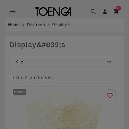
0
menu
search

shopping_cart
Home
Diversen
Display's
Display&#039;s
expand_more
Kies
Er zijn 2 producten.
Nieuw
favorite_border