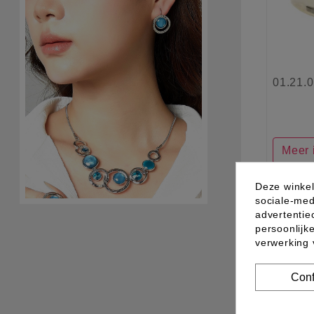
01.21.
Meer 
Deze winkel
sociale-med
advertentie
persoonlijk
verwerking
Conf