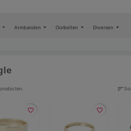
s
Armbanden
Oorbellen
Diversen
gle
sort
 producten.
Sor
favorite_border
favorite_border