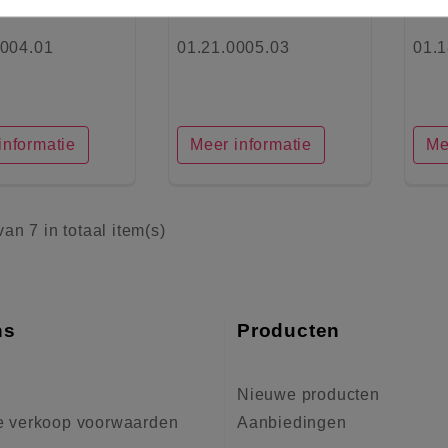
0004.01
01.21.0005.03
01.1
informatie
Meer informatie
Me
van 7 in totaal item(s)
ns
Producten
Nieuwe producten
 verkoop voorwaarden
Aanbiedingen