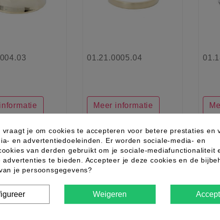
0004.03
01.21.0005.04
01.1
informatie
Meer informatie
Me
 vraagt je om cookies te accepteren voor betere prestaties en 
ia- en advertentiedoeleinden. Er worden sociale-media- en
favorite_border
favorite_border
cookies van derden gebruikt om je sociale-mediafunctionaliteit 
e advertenties te bieden. Accepteer je deze cookies en de bijb
 van je persoonsgegevens?
igureer
Weigeren
Accept