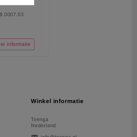
8.0007.03
er informatie
Winkel informatie
Toenga
Nederland