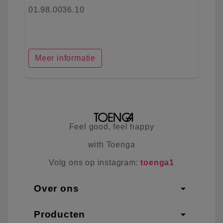
01.98.0036.10
Meer informatie
Feel good, feel happy
with Toenga
Volg ons op instagram:
toenga1
arrow_drop_down
Over ons
arrow_drop_down
Producten