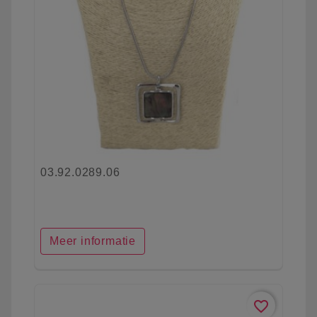
03.92.0289.06
Meer informatie
favorite_border