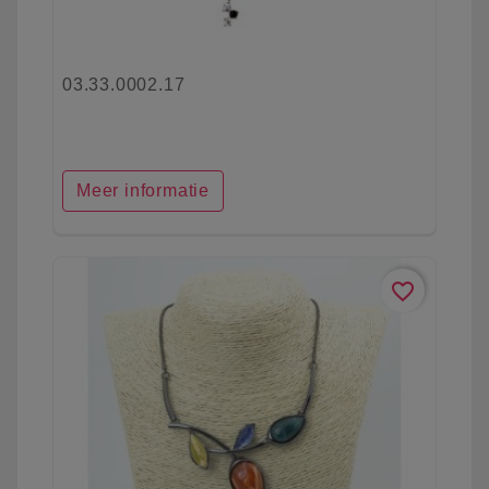
03.33.0002.17
Meer informatie
favorite_border