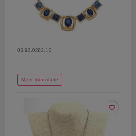
03.92.0282.10
Meer informatie
favorite_border