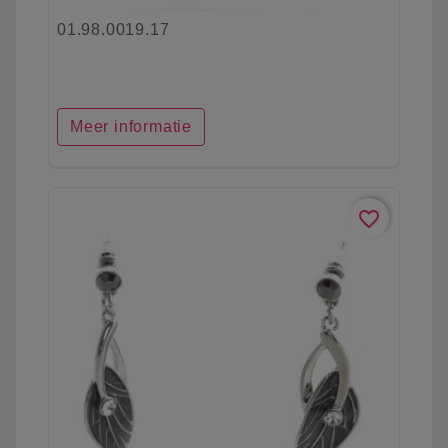
01.98.0019.17
Meer informatie
favorite_border