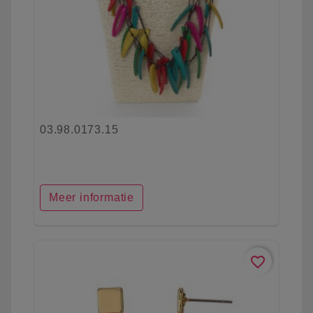
03.98.0173.15
Meer informatie
favorite_border