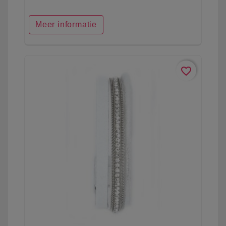
Meer informatie
favorite_border