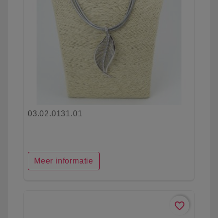
03.02.0131.01
Meer informatie
favorite_border