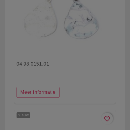
04.98.0151.01
Meer informatie
Nieuw
favorite_border