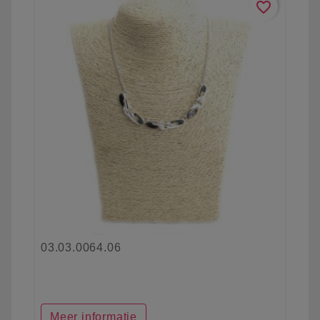
favorite_border
03.03.0064.06
Meer informatie