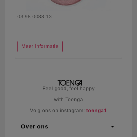
03.98.0088.13
Meer informatie
Feel good, feel happy
with Toenga
Volg ons op instagram:
toenga1
arrow_drop_down
Over ons