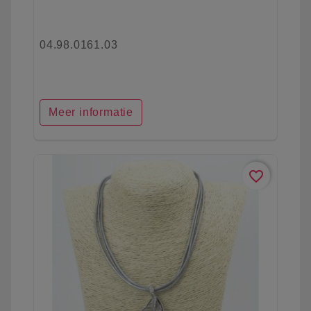
04.98.0161.03
Meer informatie
favorite_border