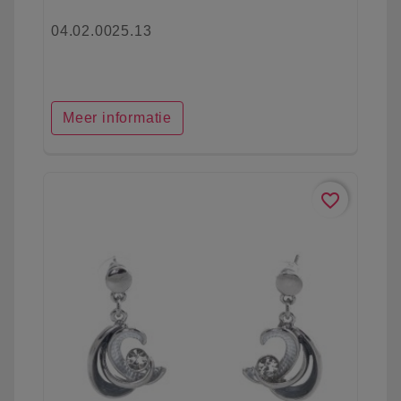
04.02.0025.13
Meer informatie
favorite_border