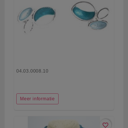
04.03.0008.10
Meer informatie
favorite_border