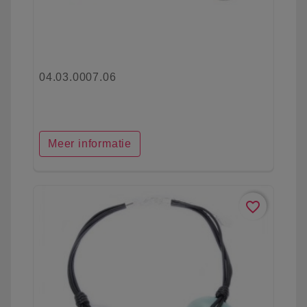
04.03.0007.06
Meer informatie
favorite_border