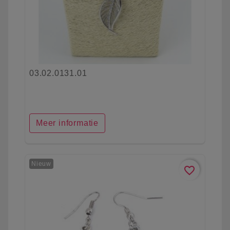
03.02.0131.01
Meer informatie
Nieuw
favorite_border