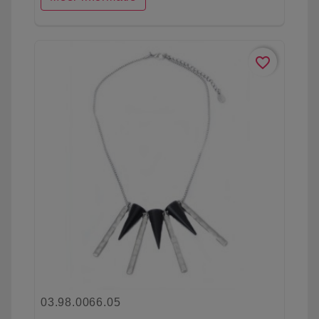
favorite_border
03.98.0066.05