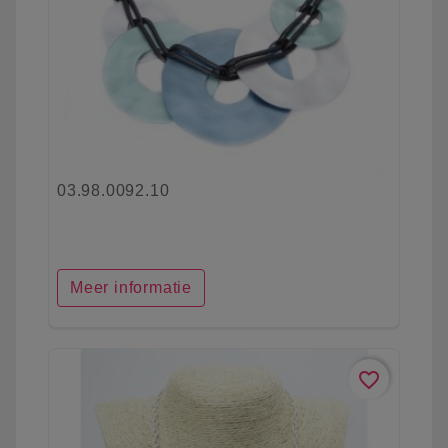
03.98.0092.10
Meer informatie
favorite_border