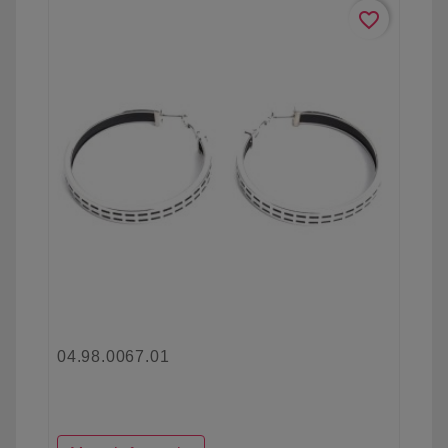
favorite_border
04.98.0067.01