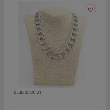
favorite_border
03.92.0220.01