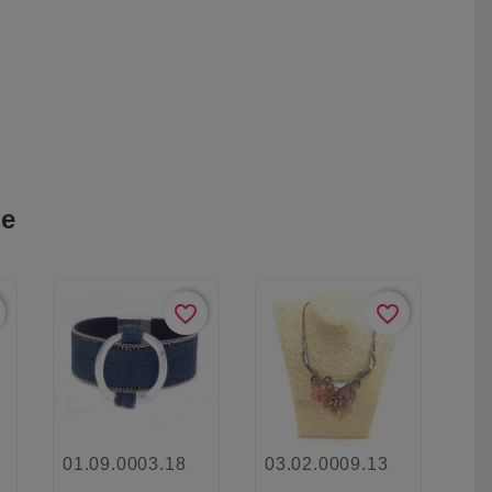
ie
favorite_border
favorite_border
01.09.0003.18
03.02.0009.13