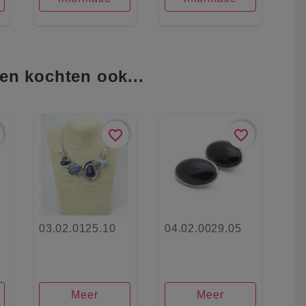
en kochten ook...
favorite_border
favorite_border
03.02.0125.10
04.02.0029.05
Meer
Meer