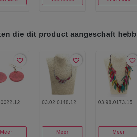
ten die dit product aangeschaft hebb
favorite_border
favorite_border
favorite_border
.0022.12
03.02.0148.12
03.98.0173.15
Meer
Meer
Meer