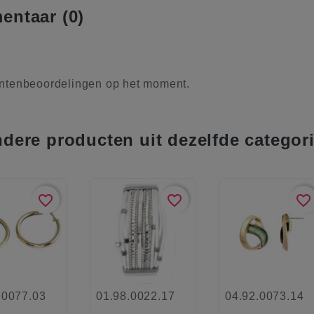
ntaar (0)
ntenbeoordelingen op het moment.
ndere producten uit dezelfde categor
favorite_border
favorite_border
favorite_border
.0077.03
01.98.0022.17
04.92.0073.14