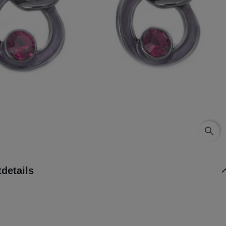
search
details