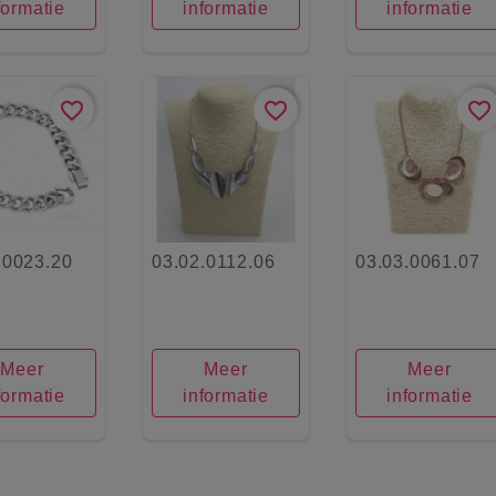
formatie
informatie
informatie
favorite_border
favorite_border
favorite_border
.0023.20
03.02.0112.06
03.03.0061.07
Meer
Meer
Meer
formatie
informatie
informatie