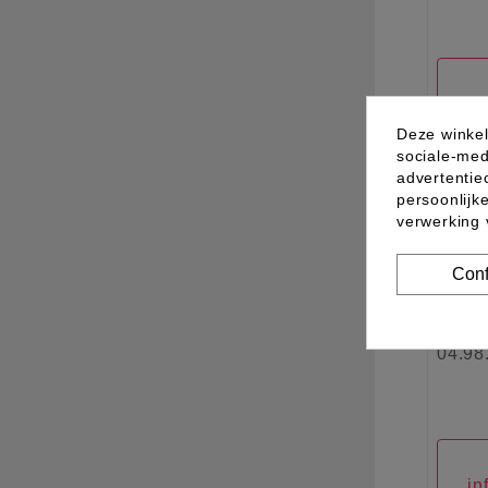
in
Deze winkel
sociale-med
advertentie
Nieu
persoonlijk
verwerking
Conf
04.98
in