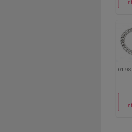
in
01.98
in