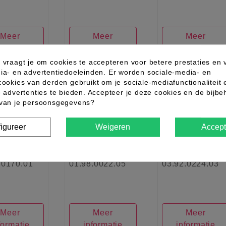
Meer
Meer
Meer
formatie
informatie
informatie
 vraagt je om cookies te accepteren voor betere prestaties en 
ia- en advertentiedoeleinden. Er worden sociale-media- en
cookies van derden gebruikt om je sociale-mediafunctionaliteit 
w
e advertenties te bieden. Accepteer je deze cookies en de bijb
favorite_border
favorite_border
favorite_border
 van je persoonsgegevens?
igureer
Weigeren
Accept
.0170.01
01.98.0022.05
03.92.0224.03
Meer
Meer
Meer
formatie
informatie
informatie