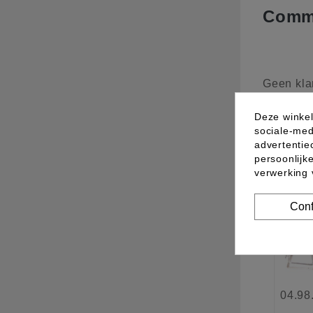
Comme
Geen kla
Deze winkel
sociale-med
10 a
advertentie
persoonlijk
verwerking
Nieu
Conf
04.98