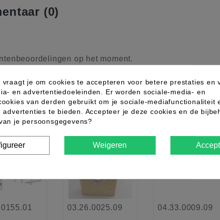
ntaar (0)
ntenbeoordelingen op het moment.
 vraagt je om cookies te accepteren voor betere prestaties en 
ia- en advertentiedoeleinden. Er worden sociale-media- en
ndere producten uit dezelfde categor
cookies van derden gebruikt om je sociale-mediafunctionaliteit 
e advertenties te bieden. Accepteer je deze cookies en de bijb
 van je persoonsgegevens?
w
Nieuw
favorite_border
favorite_border
favorite_border
igureer
Weigeren
Accept
.0155.01
03.26.0025.09
04.33.0009.09