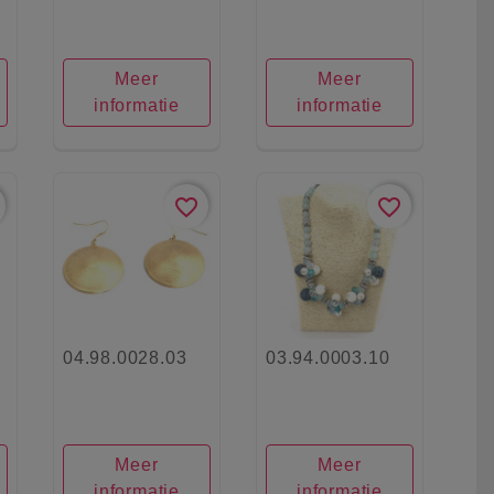
Meer
Meer
informatie
informatie
favorite_border
favorite_border
04.98.0028.03
03.94.0003.10
Meer
Meer
informatie
informatie