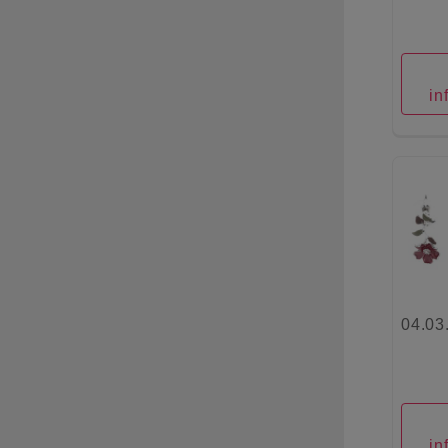
in
04.03
in