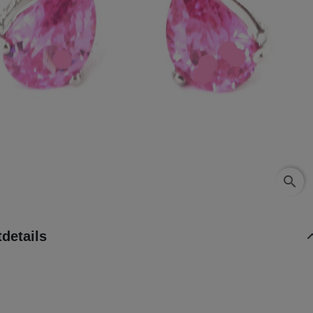
search
details