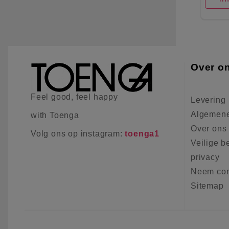
Over o
Feel good, feel happy
Levering
Algemene
with Toenga
Over ons
Volg ons op instagram:
toenga1
Veilige b
privacy
Neem con
Sitemap