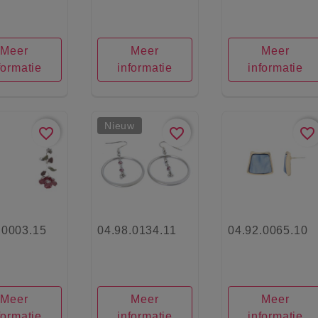
Meer
Meer
Meer
formatie
informatie
informatie
Nieuw
favorite_border
favorite_border
favorite_border
.0003.15
04.98.0134.11
04.92.0065.10
Meer
Meer
Meer
formatie
informatie
informatie