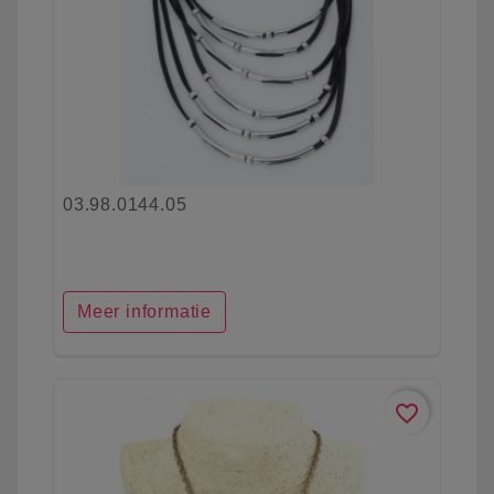
03.98.0144.05
Meer informatie
favorite_border