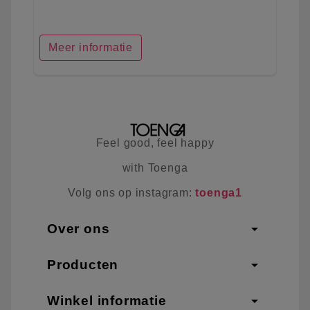
Meer informatie
Feel good, feel happy
with Toenga
Volg ons op instagram:
toenga1
arrow_drop_down
Over ons
arrow_drop_down
Producten
arrow_drop_down
Winkel informatie