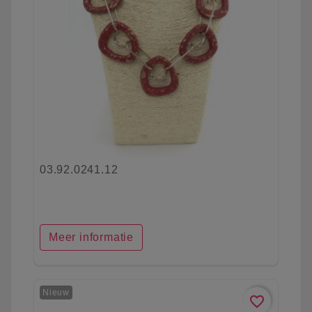
03.92.0241.12
Meer informatie
Nieuw
favorite_border