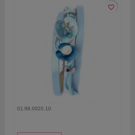
favorite_border
01.98.0020.10