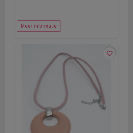
Meer informatie
favorite_border