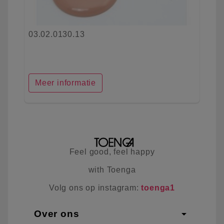
03.02.0130.13
Meer informatie
Feel good, feel happy
with Toenga
Volg ons op instagram:
toenga1
arrow_drop_down
Over ons