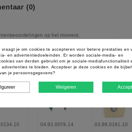
ntaar (0)
ntenbeoordelingen op het moment.
 vraagt je om cookies te accepteren voor betere prestaties en 
ia- en advertentiedoeleinden. Er worden sociale-media- en
ndere producten uit dezelfde categor
cookies van derden gebruikt om je sociale-mediafunctionaliteit 
e advertenties te bieden. Accepteer je deze cookies en de bijb
 van je persoonsgegevens?
w
favorite_border
favorite_border
favorite_border
igureer
Weigeren
Accept
.0134.10
04.92.0076.14
03.98.0191.10