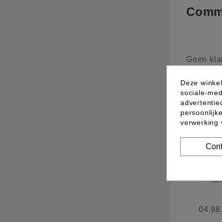
Comme
Geen kla
Deze winkel
sociale-med
10 a
advertentie
persoonlijk
verwerking
Nieu
Conf
04.98