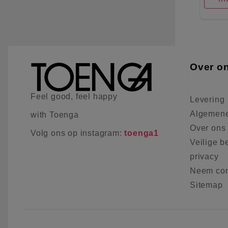
Over o
Feel good, feel happy
Levering
Algemene
with Toenga
Over ons
Volg ons op instagram:
toenga1
Veilige b
privacy
Neem con
Sitemap