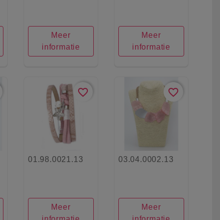
Meer
Meer
informatie
informatie
favorite_border
favorite_border
01.98.0021.13
03.04.0002.13
Meer
Meer
informatie
informatie