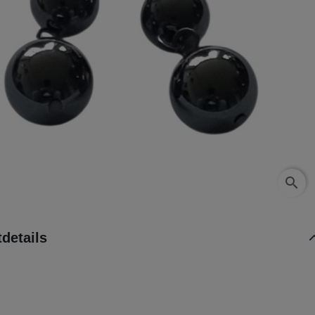
search
details