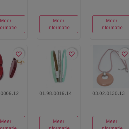
Meer
Meer
Meer
formatie
informatie
informatie
favorite_border
favorite_border
favorite_border
.0009.12
01.98.0019.14
03.02.0130.13
Meer
Meer
Meer
formatie
informatie
informatie