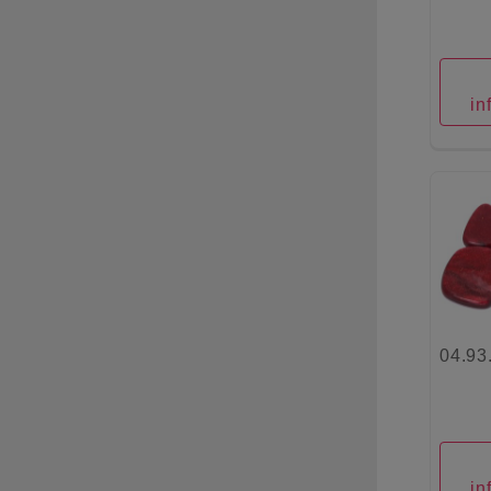
in
04.93
in