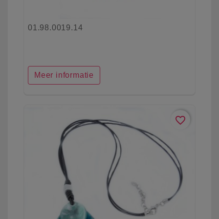
01.98.0019.14
Meer informatie
favorite_border