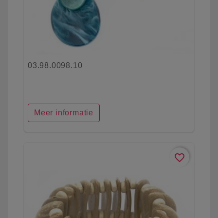
03.98.0098.10
Meer informatie
favorite_border