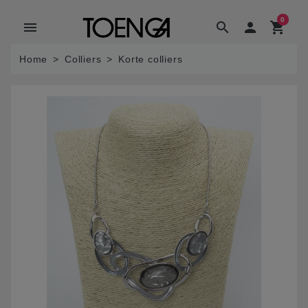
0
menu
search

shopping_cart
Home
Colliers
Korte colliers