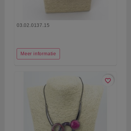
03.02.0137.15
Meer informatie
favorite_border