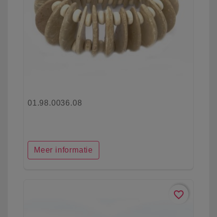
01.98.0036.08
Meer informatie
favorite_border