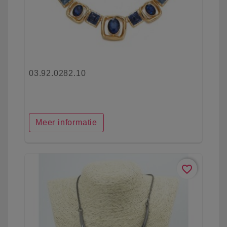
03.92.0282.10
Meer informatie
favorite_border