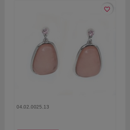
favorite_border
04.02.0025.13