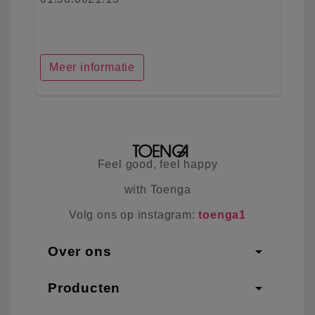
Meer informatie
Feel good, feel happy
with Toenga
Volg ons op instagram:
toenga1
arrow_drop_down
Over ons
arrow_drop_down
Producten