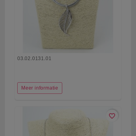
03.02.0131.01
Meer informatie
favorite_border