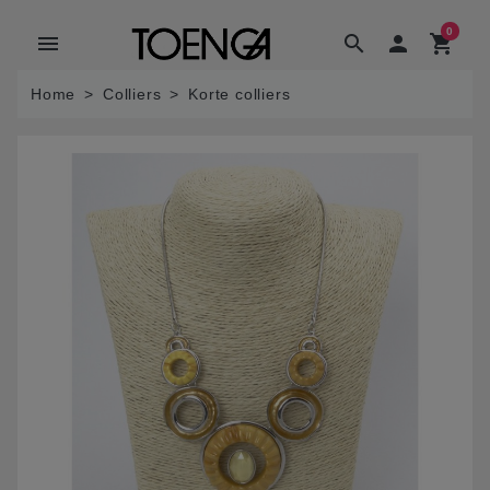
0
menu
search

shopping_cart
Home
Colliers
Korte colliers