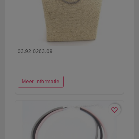
03.92.0263.09
Meer informatie
favorite_border