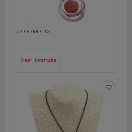
03.98.0069.13
Meer informatie
favorite_border