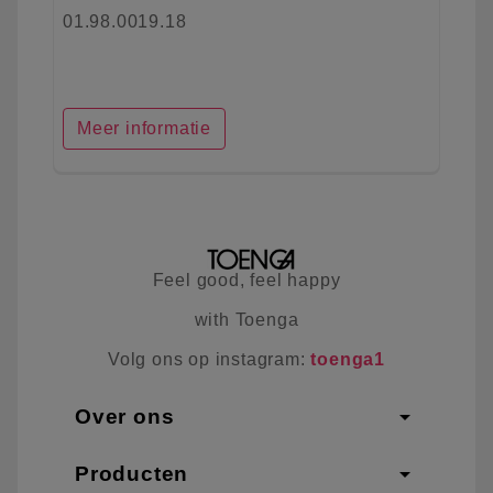
01.98.0019.18
Meer informatie
Feel good, feel happy
with Toenga
Volg ons op instagram:
toenga1
arrow_drop_down
Over ons
arrow_drop_down
Producten