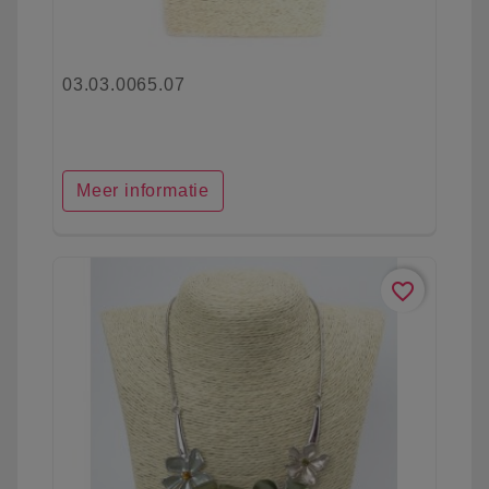
03.03.0065.07
Meer informatie
favorite_border