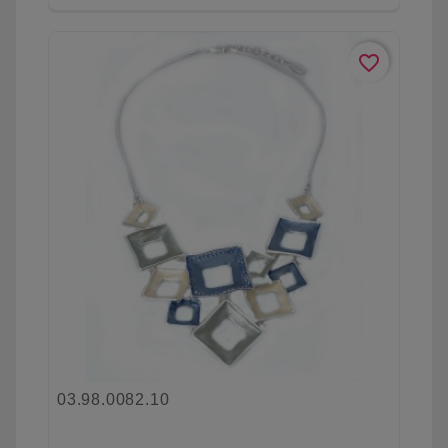
favorite_border
03.98.0082.10