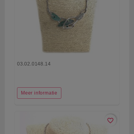
03.02.0148.14
Meer informatie
favorite_border