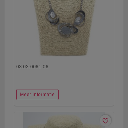
03.03.0061.06
Meer informatie
favorite_border