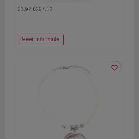
03.92.0297.12
Meer informatie
favorite_border