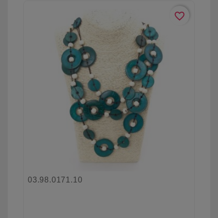
favorite_border
03.98.0171.10