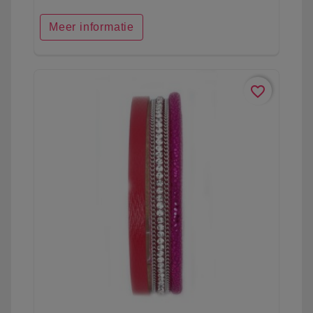
Meer informatie
favorite_border