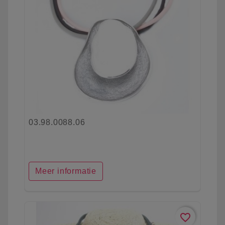
03.98.0088.06
Meer informatie
favorite_border