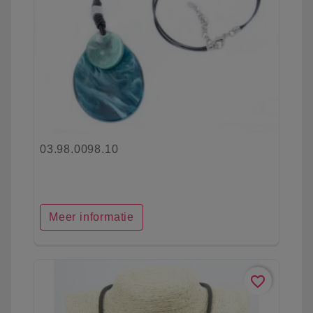
03.98.0098.10
Meer informatie
favorite_border