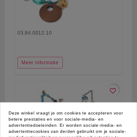
03.94.0012.10
Meer informatie
favorite_border
Deze winkel vraagt je om cookies te accepteren voor
betere prestaties en voor sociale-media- en
advertentiedoeleinden. Er worden sociale-media- en
advertentiecookies van derden gebruikt om je sociale-