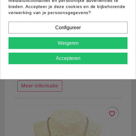
mediafunctionaliteit en persoonlijke advertenties te
bieden. Accepteer je deze cookies en de bijbehorende
verwerking van je persoonsgegevens?
Configureer
Weigeren
03.94.0005.15
Accepteren
Meer informatie
favorite_border