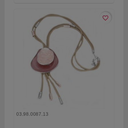
favorite_border
03.98.0087.13