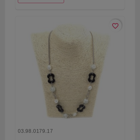
favorite_border
03.98.0179.17