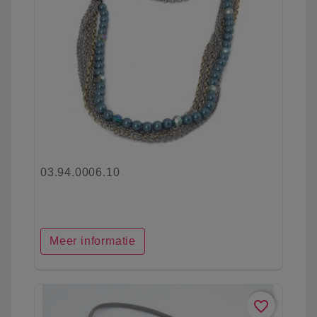
03.94.0006.10
Meer informatie
favorite_border