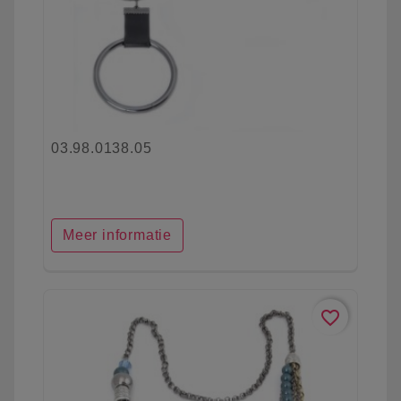
03.98.0138.05
Meer informatie
favorite_border