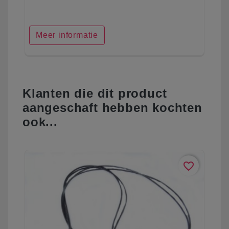
Meer informatie
Klanten die dit product
aangeschaft hebben kochten
ook...
favorite_border