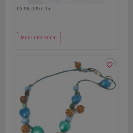
03.98.0057.05
Meer informatie
favorite_border