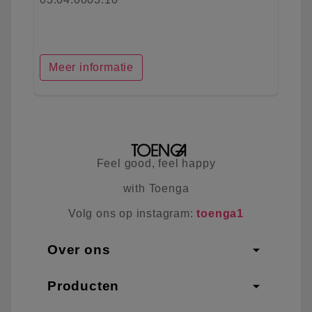
Meer informatie
Feel good, feel happy
with Toenga
Volg ons op instagram:
toenga1
arrow_drop_down
Over ons
arrow_drop_down
Producten