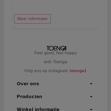
Meer informatie
Feel good, feel happy
with Toenga
Volg ons op instagram:
toenga1
arrow_drop_down
Over ons
arrow_drop_down
Producten
arrow_drop_down
Winkel informatie