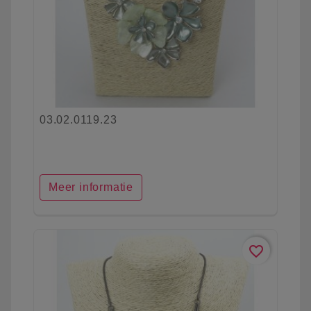
03.02.0119.23
Meer informatie
favorite_border