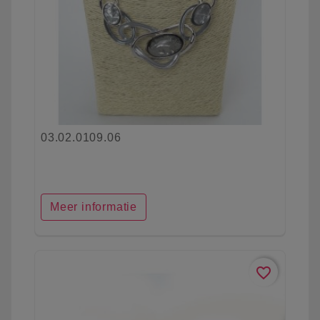
03.02.0109.06
Meer informatie
favorite_border