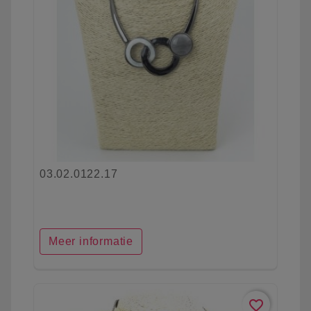
03.02.0122.17
Meer informatie
favorite_border