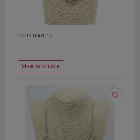
03.03.0061.07
Meer informatie
favorite_border