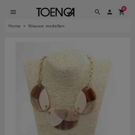
0
menu
search

shopping_cart
Home
Nieuwe modellen