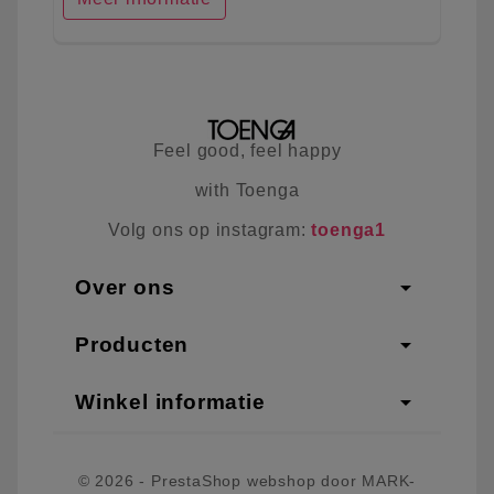
Feel good, feel happy
with Toenga
Volg ons op instagram:
toenga1
arrow_drop_down
Over ons
arrow_drop_down
Producten
arrow_drop_down
Winkel informatie
© 2026 - PrestaShop webshop door MARK-