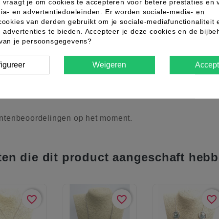
 vraagt je om cookies te accepteren voor betere prestaties en 
ia- en advertentiedoeleinden. Er worden sociale-media- en
cookies van derden gebruikt om je sociale-mediafunctionaliteit 
e advertenties te bieden. Accepteer je deze cookies en de bijb
 van je persoonsgegevens?
igureer
Weigeren
Accept
ntaar (0)
ntenbeoordelingen op het moment.
ten die dit product aangeschaft hebb
favorite_border
favorite_border
favorite_border