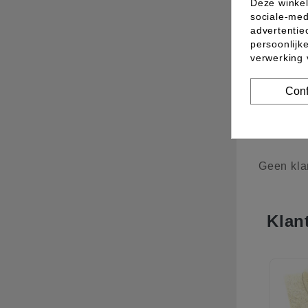
Deze winkel
sociale-med
advertentie
persoonlijk
verwerking
Conf
Comme
Geen kla
Klan