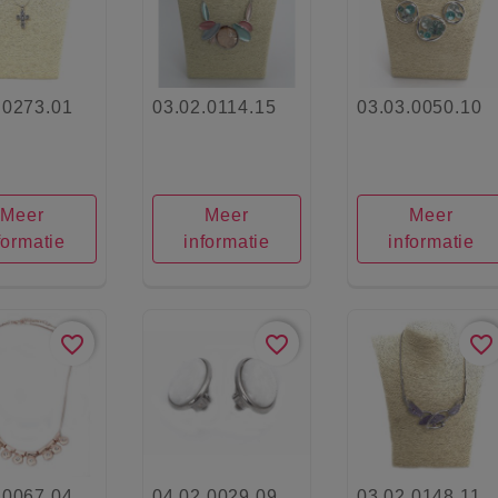
.0273.01
03.02.0114.15
03.03.0050.10
Meer
Meer
Meer
formatie
informatie
informatie
favorite_border
favorite_border
favorite_border
.0067.04
04.02.0029.09
03.02.0148.11