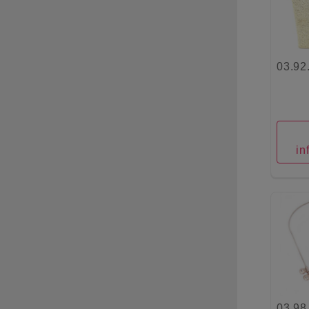
03.92
in
03.98