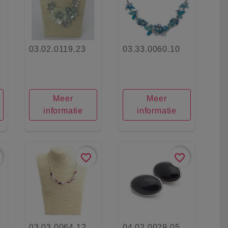
03.02.0119.23
03.33.0060.10
Meer
Meer
informatie
informatie
favorite_border
favorite_border
03.03.0064.12
04.02.0029.05