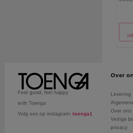
in
Over o
Feel good, feel happy
Levering
Algemene
with Toenga
Over ons
Volg ons op instagram:
toenga1
Veilige b
privacy