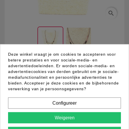
search
Deze winkel vraagt je om cookies te accepteren voor
betere prestaties en voor sociale-media- en
advertentiedoeleinden. Er worden sociale-media- en
03.94.0028.13
advertentiecookies van derden gebruikt om je sociale-
mediafunctionaliteit en persoonlijke advertenties te
bieden. Accepteer je deze cookies en de bijbehorende
Metalen goudkleurig dubbel fantasie collier met blauw
verwerking van je persoonsgegevens?
decoratie en facet geslepen glaskralen in roze, zwart
en hematiet.
Configureer
Weigeren
Productdetails