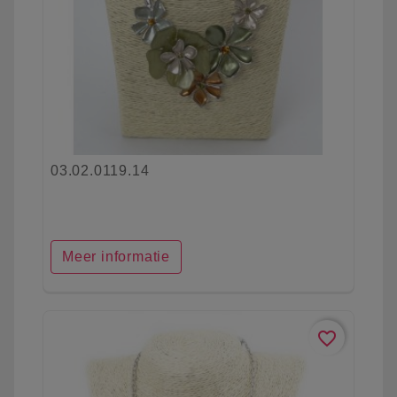
03.02.0119.14
Meer informatie
favorite_border