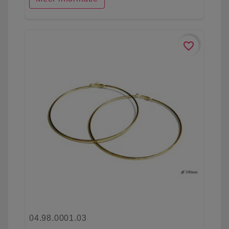
favorite_border
04.98.0001.03