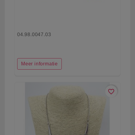
04.98.0047.03
Meer informatie
favorite_border