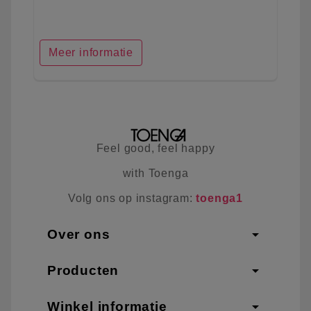
Meer informatie
Feel good, feel happy
with Toenga
Volg ons op instagram:
toenga1
arrow_drop_down
Over ons
arrow_drop_down
Producten
arrow_drop_down
Winkel informatie