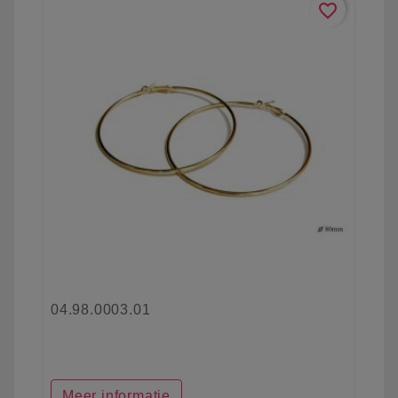
favorite_border
04.98.0003.01
Meer informatie