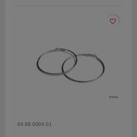
favorite_border
04.98.0004.01