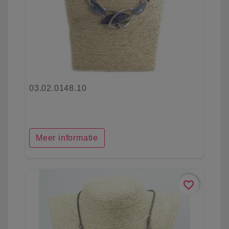
03.02.0148.10
Meer informatie
favorite_border