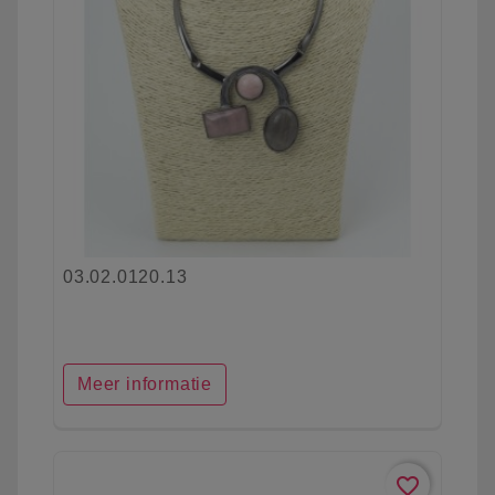
03.02.0120.13
Meer informatie
favorite_border