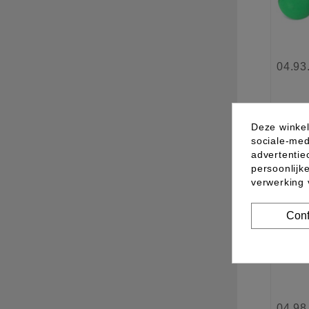
04.93
Deze winkel
sociale-med
in
advertentie
persoonlijk
verwerking
Nieu
Conf
04.98