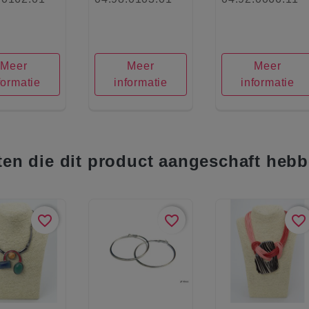
Meer
Meer
Meer
formatie
informatie
informatie
ten die dit product aangeschaft hebb
favorite_border
favorite_border
favorite_border