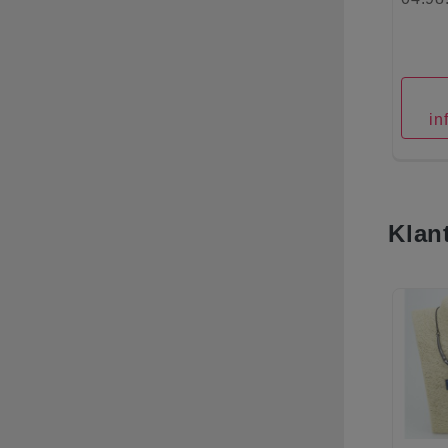
in
Klan