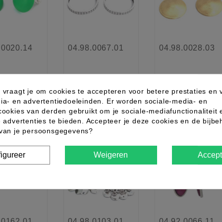
.0020.14
04.98.0067.01
04.98.0028.03
 vraagt je om cookies te accepteren voor betere prestaties en 
Meer
Meer
Meer
ia- en advertentiedoeleinden. Er worden sociale-media- en
formatie
informatie
informatie
cookies van derden gebruikt om je sociale-mediafunctionaliteit 
e advertenties te bieden. Accepteer je deze cookies en de bijb
 van je persoonsgegevens?
w
favorite_border
favorite_border
favorite_border
igureer
Weigeren
Accept
.0162.01
04.98.0103.01
04.92.0066.11