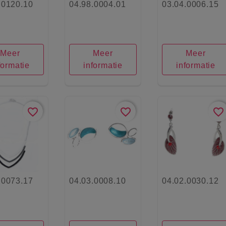
.0120.10
04.98.0004.01
03.04.0006.15
Meer
Meer
Meer
formatie
informatie
informatie
favorite_border
favorite_border
favorite_border
.0073.17
04.03.0008.10
04.02.0030.12