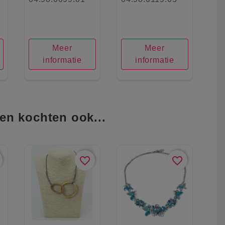
Meer
Meer
informatie
informatie
en kochten ook...
favorite_border
favorite_border