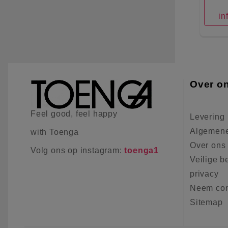
in
Over o
Feel good, feel happy
Levering
Algemene
with Toenga
Over ons
Volg ons op instagram:
toenga1
Veilige b
privacy
Neem con
Sitemap