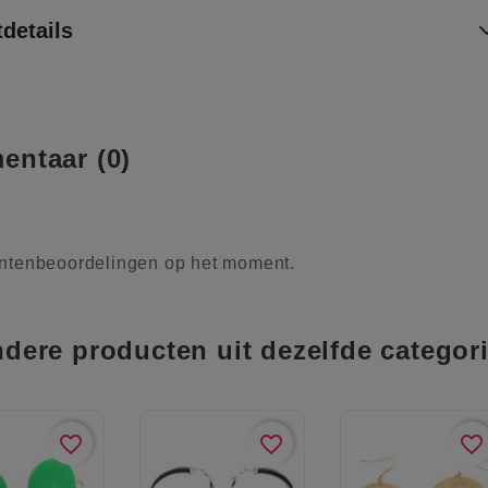
details
ntaar (0)
ntenbeoordelingen op het moment.
ndere producten uit dezelfde categor
favorite_border
favorite_border
favorite_border