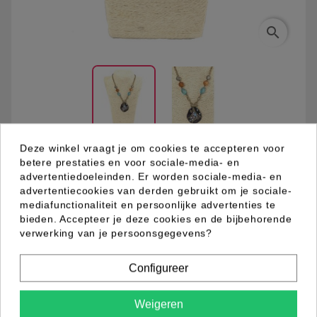
search
Deze winkel vraagt je om cookies te accepteren voor
betere prestaties en voor sociale-media- en
03.94.0009.15
advertentiedoeleinden. Er worden sociale-media- en
advertentiecookies van derden gebruikt om je sociale-
mediafunctionaliteit en persoonlijke advertenties te
Metalen schakel ketting met mat gouden plating.
bieden. Accepteer je deze cookies en de bijbehorende
Tussen de schakels facet geslepen acryl kralen.
verwerking van je persoonsgegevens?
Metalen hanger met grijs emaille decoratie en
verschillende stenen ter decoratie. Kleur combinatie
Configureer
van blauw, lila, grijs en bruin tinten.
Weigeren