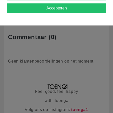
Productdetails
Accepteren
Commentaar (0)
Geen klantenbeoordelingen op het moment.
Feel good, feel happy
with Toenga
Volg ons op instagram:
toenga1