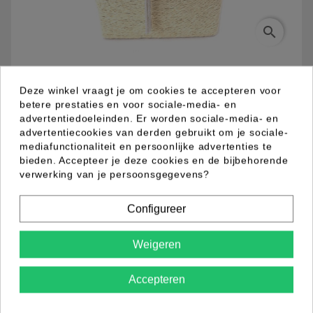
search
03.94.0034.01
Deze winkel vraagt je om cookies te accepteren voor
betere prestaties en voor sociale-media- en
advertentiedoeleinden. Er worden sociale-media- en
Metalen fantasie collier met zilver kleur plating en
advertentiecookies van derden gebruikt om je sociale-
kapittel sluiting. Schakel ketting en 4 fijne kettinkjes
mediafunctionaliteit en persoonlijke advertenties te
en een witte parel hanger met kettinkjes.
bieden. Accepteer je deze cookies en de bijbehorende
verwerking van je persoonsgegevens?
Productdetails
Configureer
Weigeren
Accepteren
Commentaar (0)