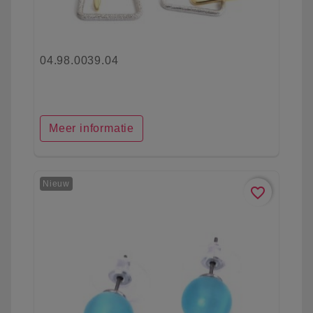
04.98.0039.04
Meer informatie
Nieuw
favorite_border