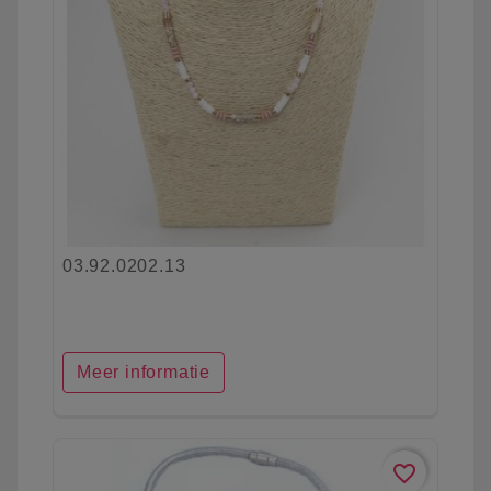
03.92.0202.13
Meer informatie
favorite_border