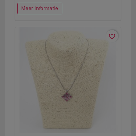
Meer informatie
favorite_border