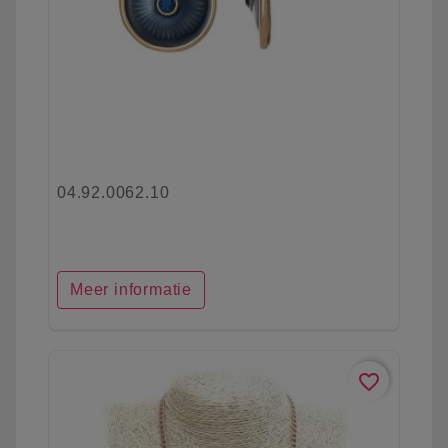
04.92.0062.10
Meer informatie
favorite_border