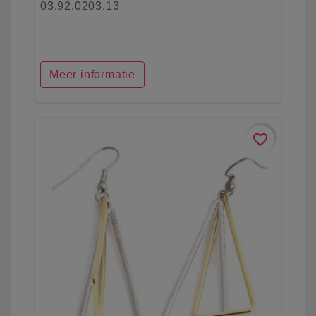
03.92.0203.13
Meer informatie
favorite_border