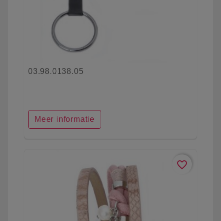
03.98.0138.05
Meer informatie
favorite_border