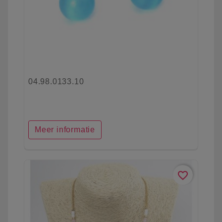
04.98.0133.10
Meer informatie
favorite_border