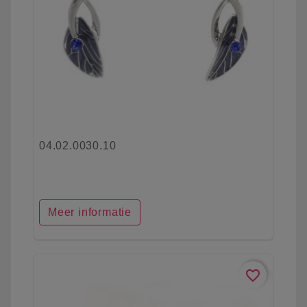
04.02.0030.10
Meer informatie
favorite_border