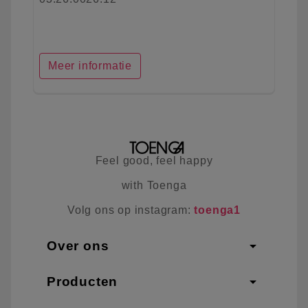
Meer informatie
Feel good, feel happy
with Toenga
Volg ons op instagram:
toenga1
arrow_drop_down
Over ons
arrow_drop_down
Producten