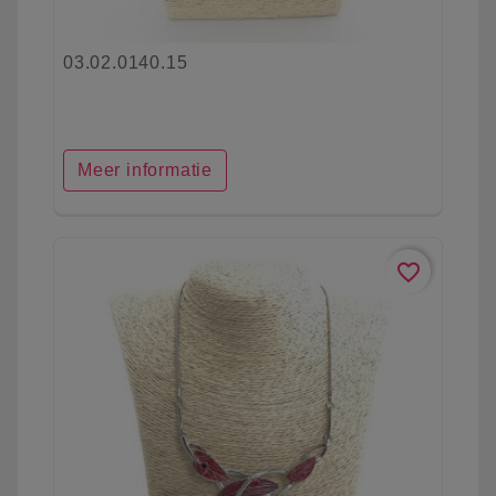
03.02.0140.15
Meer informatie
favorite_border