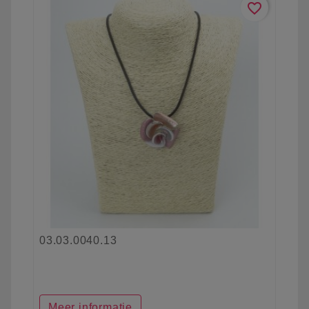
favorite_border
03.03.0040.13
Meer informatie