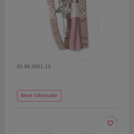
01.98.0021.13
Meer informatie
favorite_border