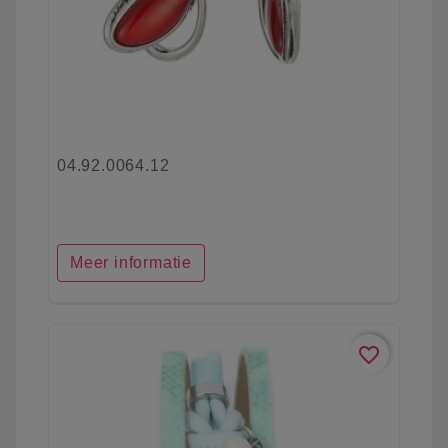
04.92.0064.12
Meer informatie
favorite_border