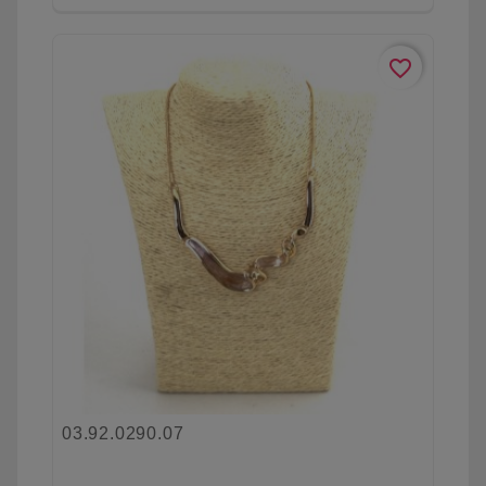
favorite_border
03.92.0290.07