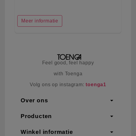
Meer informatie
Feel good, feel happy
with Toenga
Volg ons op instagram:
toenga1
arrow_drop_down
Over ons
arrow_drop_down
Producten
arrow_drop_down
Winkel informatie