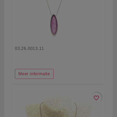
03.26.0013.11
Meer informatie
favorite_border