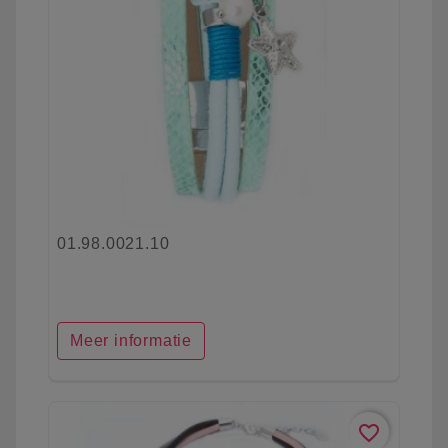
01.98.0021.10
Meer informatie
favorite_border