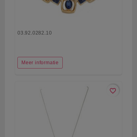
03.92.0282.10
Meer informatie
favorite_border