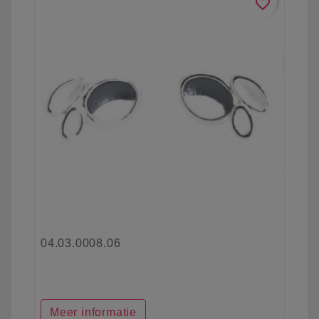
favorite_border
04.03.0008.06
Meer informatie