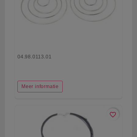
04.98.0113.01
Meer informatie
favorite_border