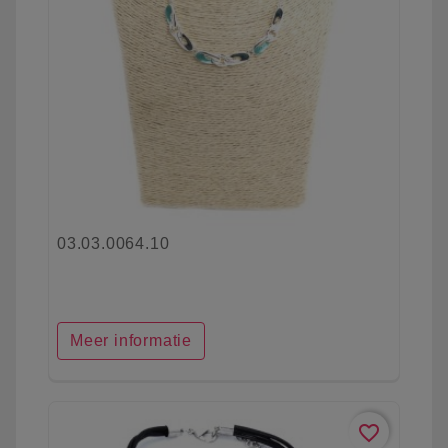
03.03.0064.10
Meer informatie
favorite_border