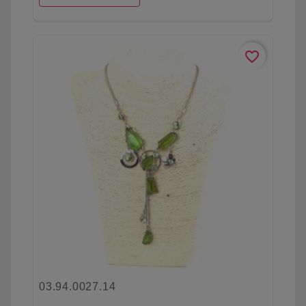
favorite_border
03.94.0027.14