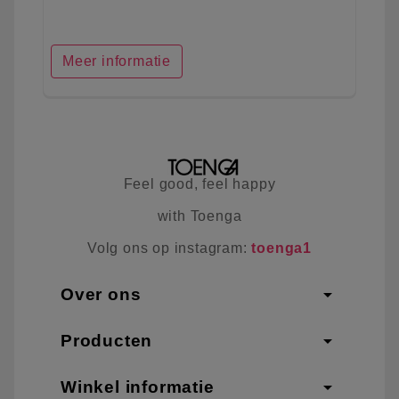
Meer informatie
Feel good, feel happy
with Toenga
Volg ons op instagram:
toenga1
arrow_drop_down
Over ons
arrow_drop_down
Producten
arrow_drop_down
Winkel informatie