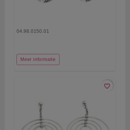
04.98.0150.01
Meer informatie
favorite_border