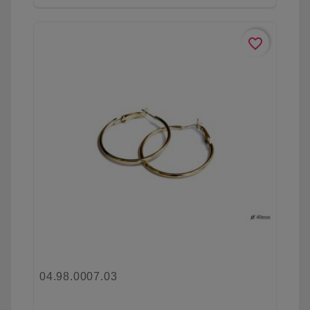
favorite_border
04.98.0007.03