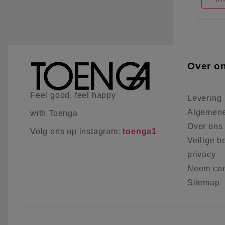
Over o
Feel good, feel happy
Levering
Algemene
with Toenga
Over ons
Volg ons op instagram:
toenga1
Veilige b
privacy
Neem con
Sitemap