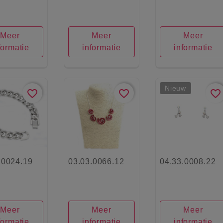
Meer
Meer
Meer
formatie
informatie
informatie
Nieuw
favorite_border
favorite_border
favorite_border
.0024.19
03.03.0066.12
04.33.0008.22
Meer
Meer
Meer
formatie
informatie
informatie