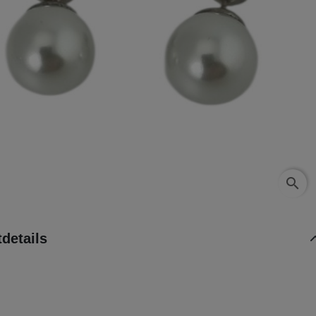
search
details