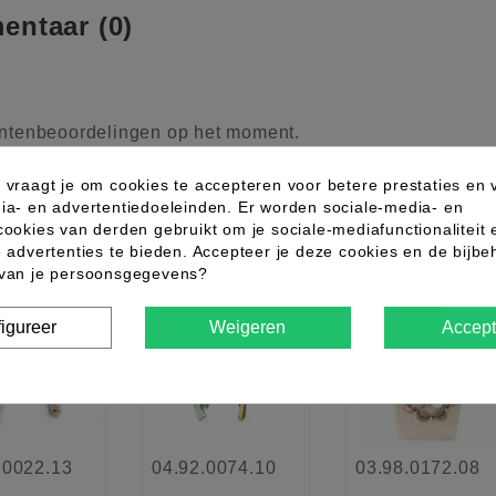
ntaar (0)
ntenbeoordelingen op het moment.
 vraagt je om cookies te accepteren voor betere prestaties en 
ia- en advertentiedoeleinden. Er worden sociale-media- en
ndere producten uit dezelfde categor
cookies van derden gebruikt om je sociale-mediafunctionaliteit 
e advertenties te bieden. Accepteer je deze cookies en de bijb
 van je persoonsgegevens?
favorite_border
favorite_border
favorite_border
igureer
Weigeren
Accept
.0022.13
04.92.0074.10
03.98.0172.08