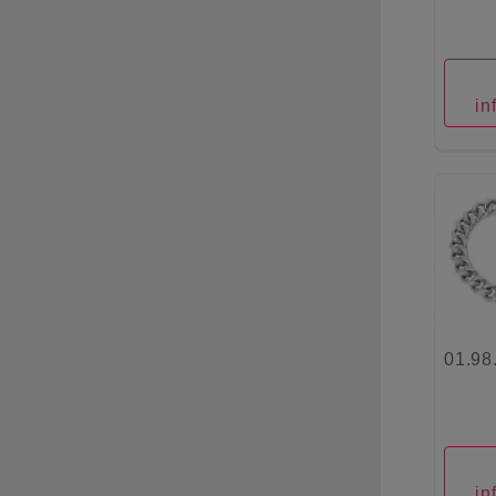
in
01.98
in