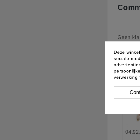
Comme
Geen kla
Deze winkel
sociale-med
10 a
advertentie
persoonlijk
verwerking
Conf
04.92