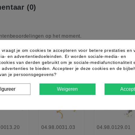
ntaar (0)
ntenbeoordelingen op het moment.
 vraagt je om cookies te accepteren voor betere prestaties en 
ia- en advertentiedoeleinden. Er worden sociale-media- en
ndere producten uit dezelfde categor
cookies van derden gebruikt om je sociale-mediafunctionaliteit 
e advertenties te bieden. Accepteer je deze cookies en de bijb
 van je persoonsgegevens?
w
Nieuw
favorite_border
favorite_border
favorite_border
igureer
Weigeren
Accept
.0013.20
04.98.0031.03
04.98.0129.01