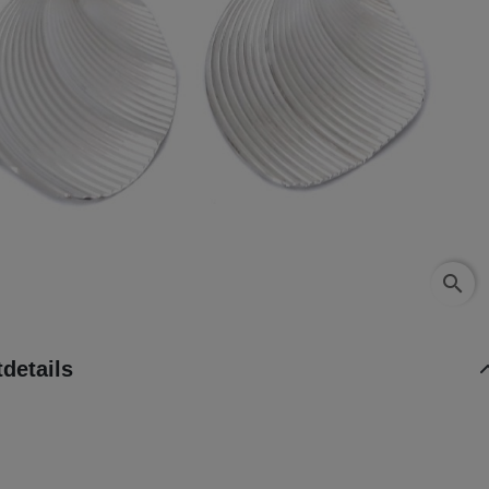
search
details