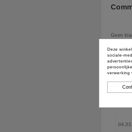
Comme
Geen kla
Deze winkel
sociale-med
10 a
advertentie
persoonlijk
verwerking
Nieu
Conf
04.33