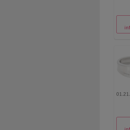
in
01.21
in