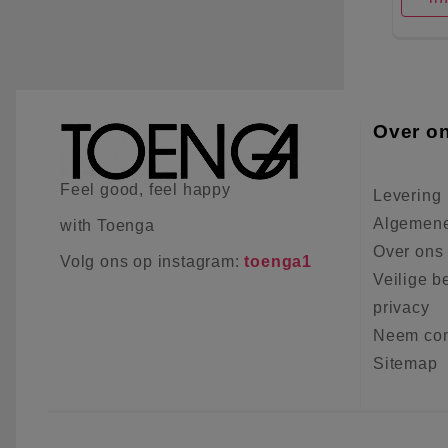
Over o
Feel good, feel happy
Levering
Algemene
with Toenga
Over ons
Volg ons op instagram:
toenga1
Veilige b
privacy
Neem con
Sitemap