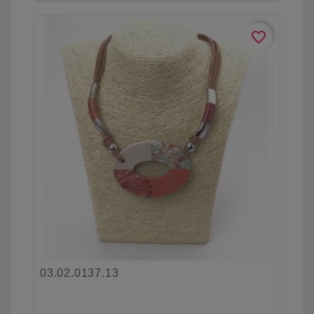
favorite_border
03.02.0137.13