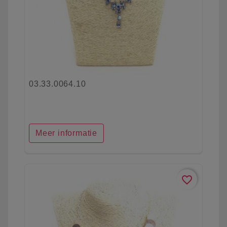
03.33.0064.10
Meer informatie
favorite_border