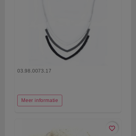
03.98.0073.17
Meer informatie
favorite_border