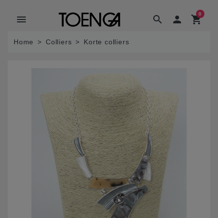
0
menu
search

shopping_cart
Home
Colliers
Korte colliers