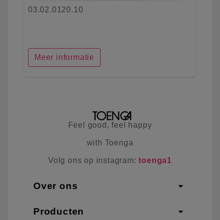
03.02.0120.10
Meer informatie
Feel good, feel happy
with Toenga
Volg ons op instagram:
toenga1
arrow_drop_down
Over ons
arrow_drop_down
Producten