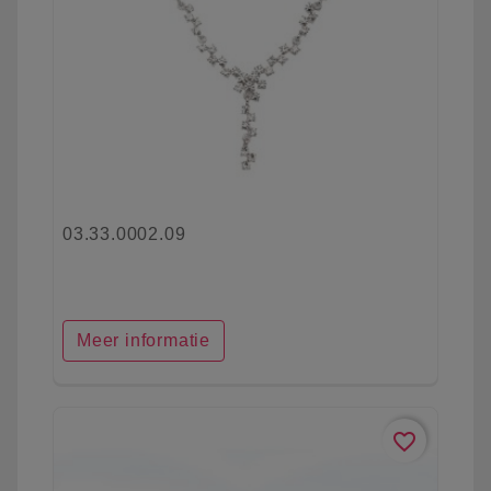
03.33.0002.09
Meer informatie
favorite_border