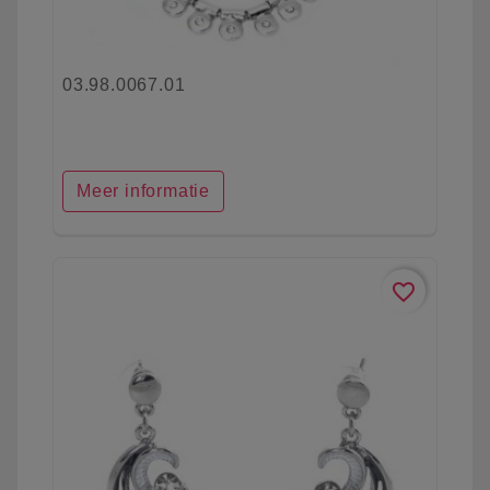
03.98.0067.01
Meer informatie
favorite_border