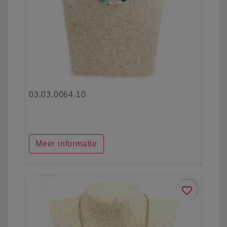
03.03.0064.10
Meer informatie
favorite_border