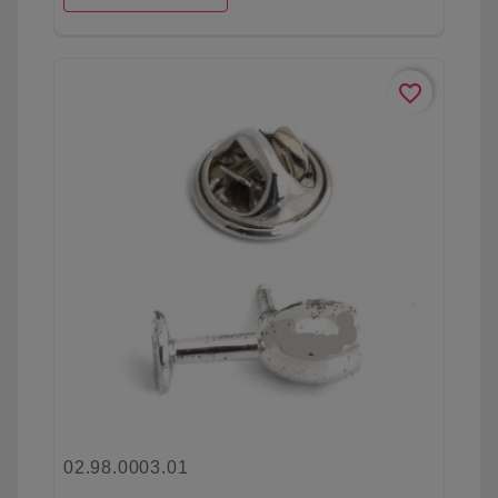
favorite_border
02.98.0003.01