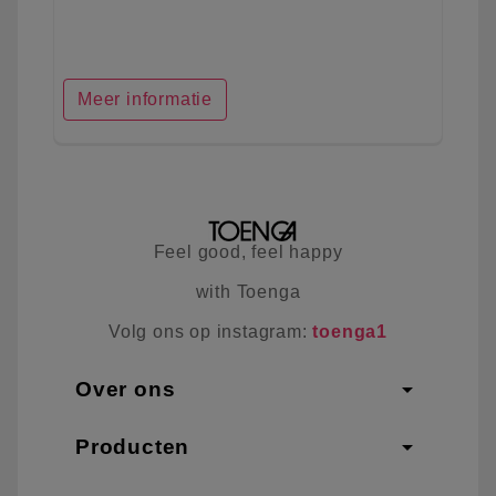
Meer informatie
Feel good, feel happy
with Toenga
Volg ons op instagram:
toenga1
arrow_drop_down
Over ons
arrow_drop_down
Producten