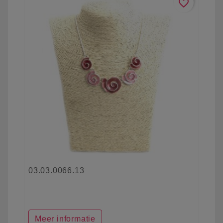
favorite_border
03.03.0066.13
Meer informatie