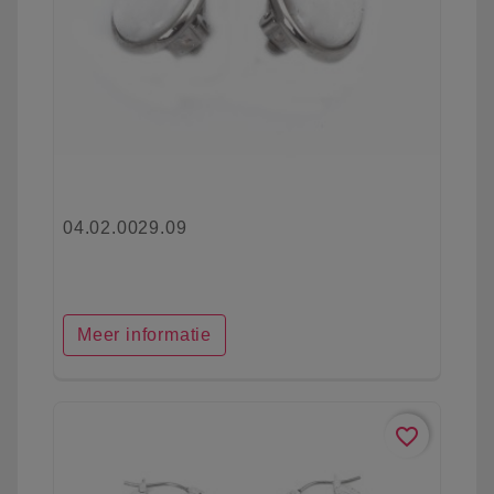
04.02.0029.09
Meer informatie
favorite_border