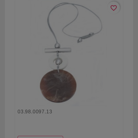
favorite_border
03.98.0097.13