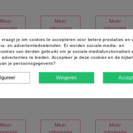
Meer
Meer
Meer
formatie
informatie
informatie
 vraagt je om cookies te accepteren voor betere prestaties en 
ia- en advertentiedoeleinden. Er worden sociale-media- en
cookies van derden gebruikt om je sociale-mediafunctionaliteit 
favorite_border
favorite_border
favorite_border
e advertenties te bieden. Accepteer je deze cookies en de bijb
 van je persoonsgegevens?
igureer
Weigeren
Accept
.0017.10
01.98.0022.10
01.09.0002.05
Meer
Meer
Meer
formatie
informatie
informatie