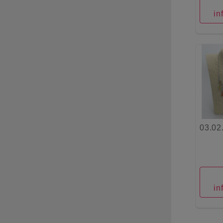
in
03.02
in