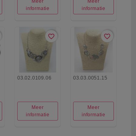
Meer
Meer
informatie
informatie
favorite_border
favorite_border
03.02.0109.06
03.03.0051.15
Meer
Meer
informatie
informatie