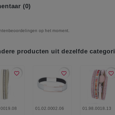
ntaar (0)
ntenbeoordelingen op het moment.
ndere producten uit dezelfde categor
favorite_border
favorite_border
favorite_border
.0019.08
01.02.0002.06
01.98.0018.13