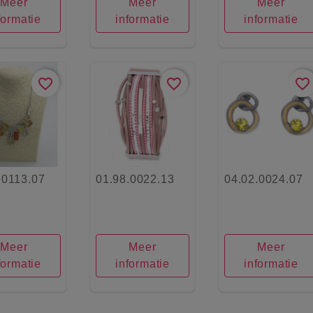
Meer
Meer
Meer
formatie
informatie
informatie
favorite_border
favorite_border
favorite_border
.0113.07
01.98.0022.13
04.02.0024.07
Meer
Meer
Meer
formatie
informatie
informatie