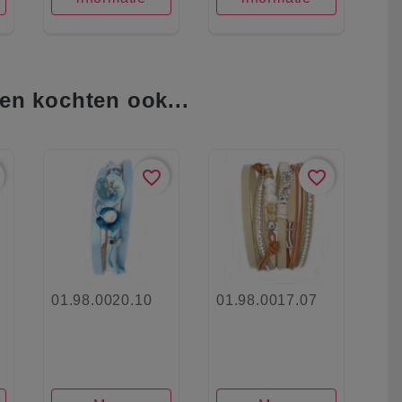
en kochten ook...
favorite_border
favorite_border
01.98.0020.10
01.98.0017.07