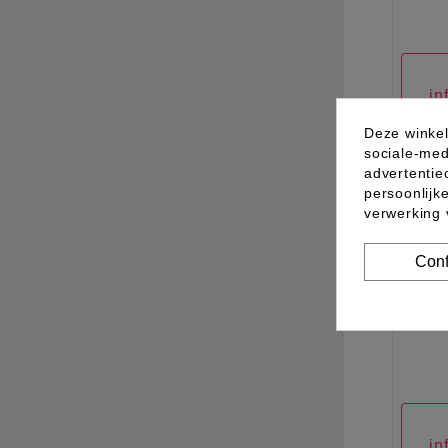
in
Deze winkel
sociale-med
advertentie
persoonlijk
verwerking
Conf
01.98
in