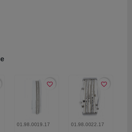
ie
favorite_border
favorite_border
01.98.0019.17
01.98.0022.17