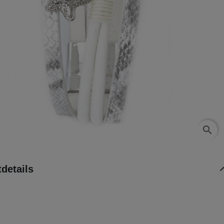
search
details