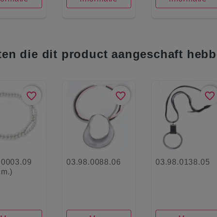
ten die dit product aangeschaft hebb
favorite_border
favorite_border
favorite_border
.0003.09
03.98.0088.06
03.98.0138.05
cm.)