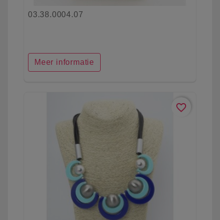
03.38.0004.07
Meer informatie
favorite_border