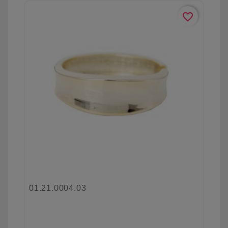
favorite_border
01.21.0004.03