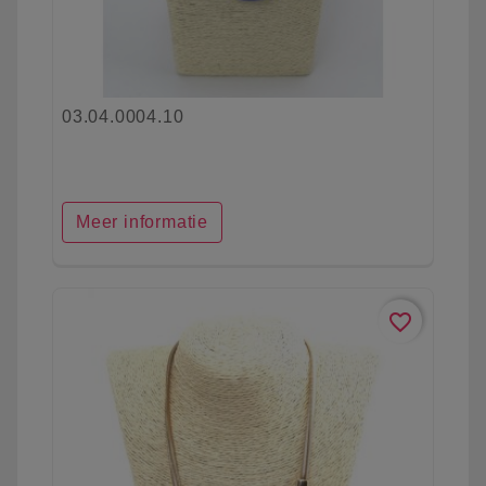
03.04.0004.10
Meer informatie
favorite_border