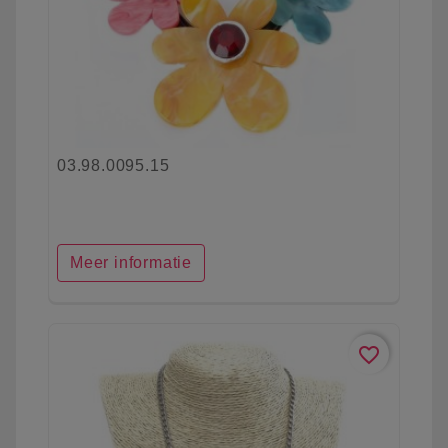
03.98.0095.15
Meer informatie
favorite_border