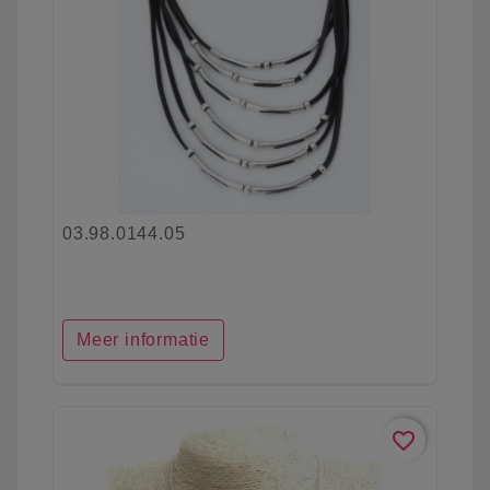
03.98.0144.05
Meer informatie
favorite_border