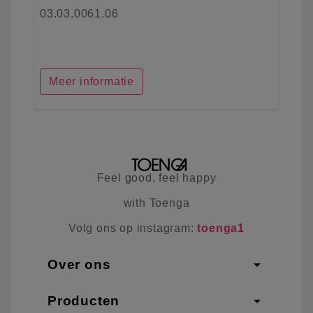
03.03.0061.06
Meer informatie
Feel good, feel happy
with Toenga
Volg ons op instagram:
toenga1
arrow_drop_down
Over ons
arrow_drop_down
Producten