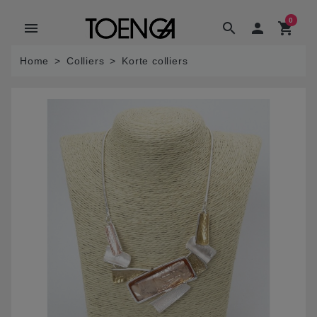
0
menu
search

shopping_cart
Home
Colliers
Korte colliers