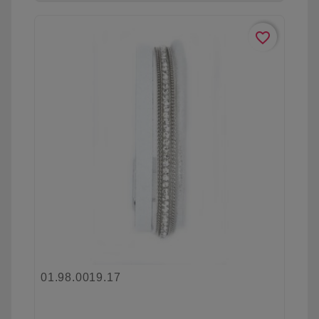
favorite_border
01.98.0019.17