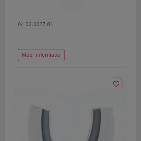
04.02.0027.01
Meer informatie
favorite_border