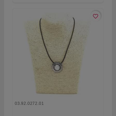
favorite_border
03.92.0272.01