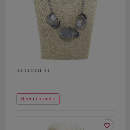
03.03.0061.06
Meer informatie
favorite_border