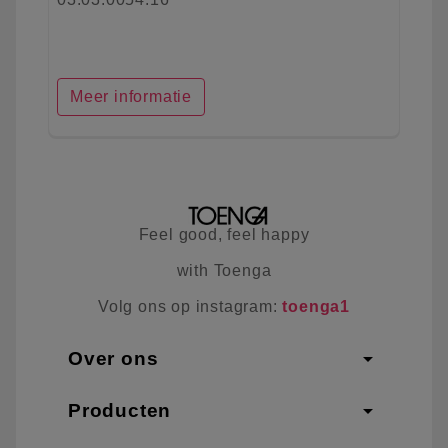
Meer informatie
Feel good, feel happy
with Toenga
Volg ons op instagram:
toenga1
arrow_drop_down
Over ons
arrow_drop_down
Producten