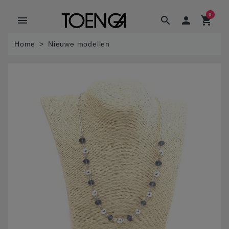
0
menu
search

shopping_cart
Home
Nieuwe modellen