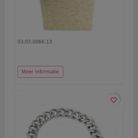
03.03.0066.13
Meer informatie
favorite_border