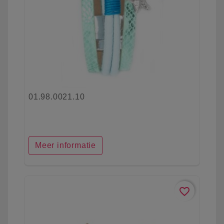
01.98.0021.10
Meer informatie
favorite_border