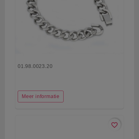
01.98.0023.20
Meer informatie
favorite_border