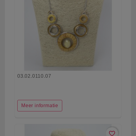
03.02.0110.07
Meer informatie
favorite_border