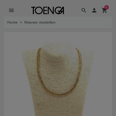
0
menu
search

shopping_cart
Home
Nieuwe modellen