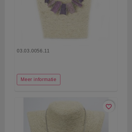
03.03.0056.11
Meer informatie
favorite_border