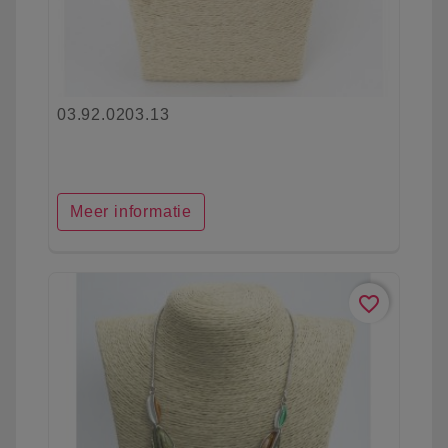
03.92.0203.13
Meer informatie
favorite_border