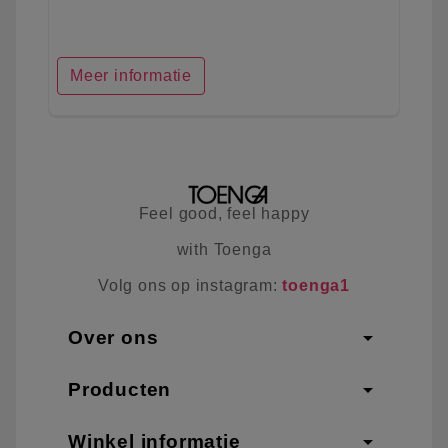
Meer informatie
Feel good, feel happy
with Toenga
Volg ons op instagram:
toenga1
arrow_drop_down
Over ons
arrow_drop_down
Producten
arrow_drop_down
Winkel informatie