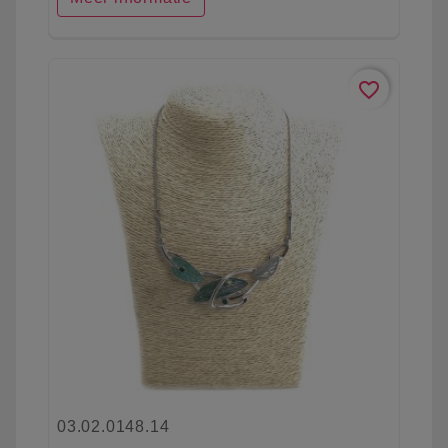
favorite_border
03.02.0148.14