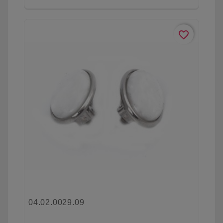
favorite_border
04.02.0029.09