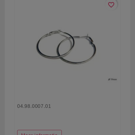
favorite_border
04.98.0007.01