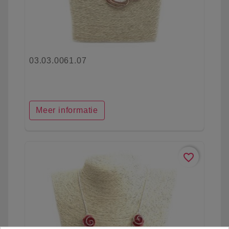
03.03.0061.07
Meer informatie
favorite_border