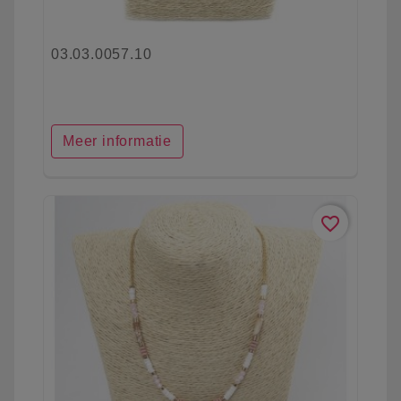
03.03.0057.10
Meer informatie
favorite_border