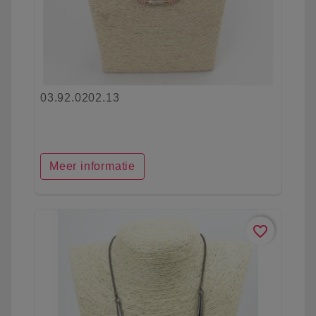
03.92.0202.13
Meer informatie
favorite_border