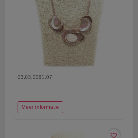
03.03.0061.07
Meer informatie
favorite_border