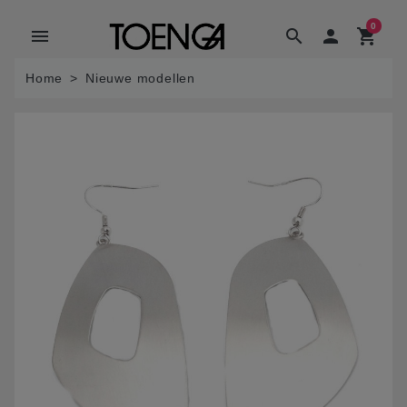
0
menu
search

shopping_cart
Home
Nieuwe modellen