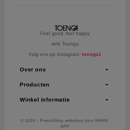
Feel good, feel happy
with Toenga
Volg ons op instagram:
toenga1
arrow_drop_down
Over ons
arrow_drop_down
Producten
arrow_drop_down
Winkel informatie
© 2026 - PrestaShop webshop door MARK-
APP