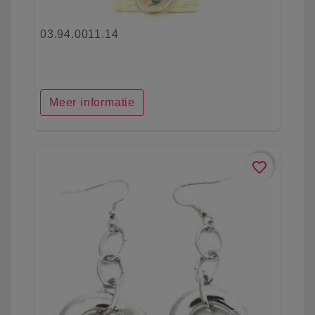
03.94.0011.14
Meer informatie
favorite_border