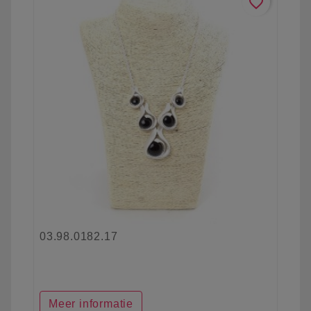
favorite_border
03.98.0182.17
Meer informatie