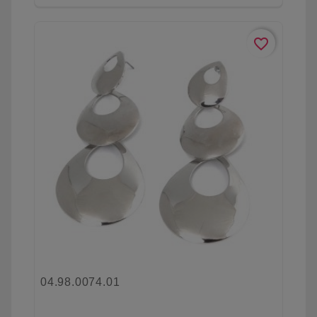
favorite_border
04.98.0074.01