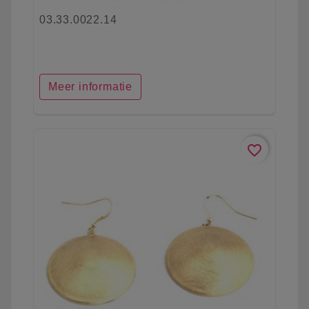
03.33.0022.14
Meer informatie
favorite_border