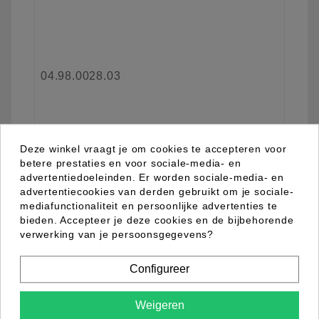
04.98.0028.03
Meer informatie
Deze winkel vraagt je om cookies te accepteren voor
betere prestaties en voor sociale-media- en
advertentiedoeleinden. Er worden sociale-media- en
advertentiecookies van derden gebruikt om je sociale-
Nieuw
mediafunctionaliteit en persoonlijke advertenties te
favorite_border
bieden. Accepteer je deze cookies en de bijbehorende
verwerking van je persoonsgegevens?
Configureer
Weigeren